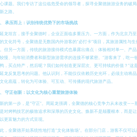
心课题。我们专访了这位临危受命的领导者，探寻全聚德旅游业务的破局
新之路。
、 承压而上：识别传统优势下的市场挑战
延龙坦言，接手全聚德时，企业正面临多重压力。一方面，作为北京乃至
的文化符号，全聚德是无数国内外游客的“必打卡”项目，其旅游属性与生
。但另一方面，传统的旅游接待模式也暴露出痛点：体验相对单一、产品
较慢、与年轻消费者和新型旅游需求的连接不够紧密。“游客来了，吃一
鸭，买点特产，然后呢？我们如何创造更深层次、更可持续的价值？”这
延龙反复思考的问题。他认识到，不能仅仅依赖历史光环，必须主动将品
文化底蕴，转化为可体验、可互动、可传播的现代旅游产品。
、 守正创新：以文化为核心重塑旅游体验
新的第一步，是“守正”。周延龙强调，全聚德的核心竞争力从未改变——
是对烤鸭技艺的极致追求和深厚的历史文化。焕新不是颠覆根本，而是让
以更富魅力的方式呈现。
此，全聚德开始系统性地打造“文化体验场”。在部分门店，游客不仅可以