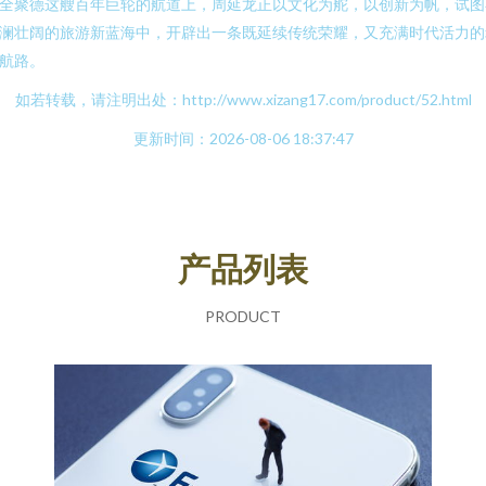
全聚德这艘百年巨轮的航道上，周延龙正以文化为舵，以创新为帆，试图
澜壮阔的旅游新蓝海中，开辟出一条既延续传统荣耀，又充满时代活力的
航路。
如若转载，请注明出处：http://www.xizang17.com/product/52.html
更新时间：2026-08-06 18:37:47
产品列表
PRODUCT