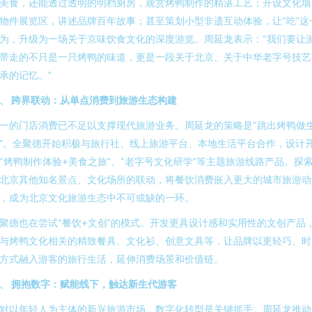
美食，还能透过透明的明档厨房，观赏烤鸭制作的精湛工艺；开设文化墙
物件展览区，讲述品牌百年故事；甚至策划小型非遗互动体验，让“吃”这
为，升级为一场关于京味饮食文化的深度游览。周延龙表示：“我们要让
带走的不只是一只烤鸭的味道，更是一段关于北京、关于中华老字号技艺
承的记忆。”
、 跨界联动：从单点消费到旅游生态构建
一的门店消费已不足以支撑现代旅游业务。周延龙的策略是“跳出烤鸭做
”。全聚德开始积极与旅行社、线上旅游平台、本地生活平台合作，设计
“烤鸭制作体验+美食之旅”、“老字号文化研学”等主题旅游线路产品。探
北京其他知名景点、文化场所的联动，将餐饮消费嵌入更大的城市旅游动
，成为北京文化旅游生态中不可或缺的一环。
聚德也在尝试“餐饮+文创”的模式。开发更具设计感和实用性的文创产品
与烤鸭文化相关的精致餐具、文化衫、创意文具等，让品牌以更轻巧、时
方式融入游客的旅行生活，延伸消费场景和价值链。
、 拥抱数字：赋能线下，触达新生代游客
对以年轻人为主体的新兴旅游市场，数字化转型是关键抓手。周延龙推动