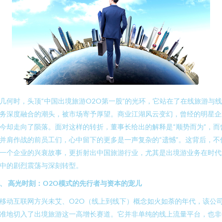
几何时，头顶“中国出境旅游O2O第一股”的光环，它站在了在线旅游与
务深度融合的潮头，被市场寄予厚望。商业江湖风云变幻，曾经的明星企
今却走向了陨落。面对这样的转折，董事长给出的解释是“顺势而为”，而
并肩作战的前员工们，心中留下的更多是一声复杂的“遗憾”。这背后，不
一个企业的兴衰故事，更折射出中国旅游行业，尤其是出境游业务在时代
中的剧烈震荡与深刻转型。
、 高光时刻：O2O模式的先行者与资本的宠儿
移动互联网方兴未艾、O2O（线上到线下）概念如火如荼的年代，该公
准地切入了出境旅游这一高增长赛道。它并非单纯的线上流量平台，也非