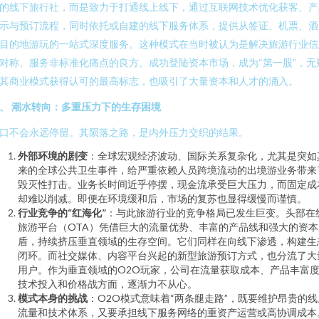
的线下旅行社，而是致力于打通线上线下，通过互联网技术优化获客、产
示与预订流程，同时依托或自建的线下服务体系，提供从签证、机票、酒
目的地游玩的一站式深度服务。这种模式在当时被认为是解决旅游行业信
对称、服务非标准化痛点的良方。成功登陆资本市场，成为“第一股”，无
其商业模式获得认可的最高标志，也吸引了大量资本和人才的涌入。
、 潮水转向：多重压力下的生存困境
口不会永远停留。其陨落之路，是内外压力交织的结果。
外部环境的剧变
：全球宏观经济波动、国际关系复杂化，尤其是突如
来的全球公共卫生事件，给严重依赖人员跨境流动的出境游业务带来
毁灭性打击。业务长时间近乎停摆，现金流承受巨大压力，而固定成
却难以削减。即便在环境缓和后，市场的复苏也显得缓慢而谨慎。
行业竞争的“红海化”
：与此旅游行业的竞争格局已发生巨变。头部在
旅游平台（OTA）凭借巨大的流量优势、丰富的产品线和强大的资本
盾，持续挤压垂直领域的生存空间。它们同样在向线下渗透，构建生
闭环。而社交媒体、内容平台兴起的新型旅游预订方式，也分流了大
用户。作为垂直领域的O2O玩家，公司在流量获取成本、产品丰富
技术投入和价格战方面，逐渐力不从心。
模式本身的挑战
：O2O模式意味着“两条腿走路”，既要维护昂贵的线
流量和技术体系，又要承担线下服务网络的重资产运营或高协调成本