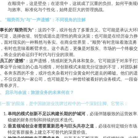
在顺境中，这是壁垒；在逆境中，这就成了沉重的负担。如何平衡规
与效率、标准化与个性化，始终是巨大的管理挑战。
、 “顺势而为”与“一声遗憾”：不同视角的注解
事长的“顺势而为”
：这四个字，或许包含了多重含义。它可能是承认大环
可逆，选择收缩、转型或退出是理性的商业决策；也可能是在经历奋力挣
，面对现实的一种释然与务实。在商业世界里，“顺势”有时意味着激流勇
，有时也意味着断臂求生。这个表态，更像是对股东、市场的一个终极交
，将企业的命运归于时代与行业的浪潮。
员工的“遗憾”
：这声遗憾，情感则更为具体和复杂。它可能源于对亲手打
事业平台倾注的心血与感情，对创新模式未能充分绽放的不甘，对团队解
、各奔东西的不舍，或许也夹杂着对行业黄金时代逝去的唏嘘。他们的遗
，不仅仅是为一家公司，也可能是为一种曾经被看好的业务模式、一段奋
青春岁月。
、 启示与余波：旅游业务的未来何在？
第一股”的陨落，是中国旅游业洗牌过程中的一个深刻注脚。它警示：
单纯的模式创新不足以构建长期的护城河
，必须伴随极致的运营效率
稳健的财务控制和持续的技术迭代。
垂直领域创业者需要重新思考与巨头共存之道
，必须在特定细分市场
特定客群服务上建立不可替代的深度价值。