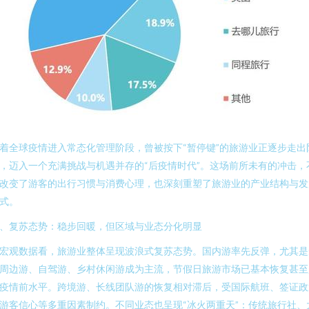
着全球疫情进入常态化管理阶段，曾被按下“暂停键”的旅游业正逐步走出
，迈入一个充满挑战与机遇并存的“后疫情时代”。这场前所未有的冲击，
改变了游客的出行习惯与消费心理，也深刻重塑了旅游业的产业结构与发
式。
、复苏态势：稳步回暖，但区域与业态分化明显
宏观数据看，旅游业整体呈现波浪式复苏态势。国内游率先反弹，尤其是
周边游、自驾游、乡村休闲游成为主流，节假日旅游市场已基本恢复甚至
疫情前水平。跨境游、长线团队游的恢复相对滞后，受国际航班、签证政
游客信心等多重因素制约。不同业态也呈现“冰火两重天”：传统旅行社、