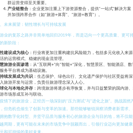
群运营变得至关重要。
产业链整合
：企业更加注重上下游资源整合，提供“一站式”解决方案
并加强跨界合作（如“旅游+体育”、“旅游+教育”）。
、未来展望：韧性增长与可持续发展
游业的复苏之路并非简单地回归2019年，而是迈向一个更高质量、更可
的新阶段：
性建设成为核心
：行业将更加注重构建抗风险能力，包括多元化收入来源
活的运营模式、稳健的现金流管理。
慧旅游全面渗透
：从“互联网+”向“智能+”深化，智慧景区、智能酒店、数
服务平台将成为基础设施。
持续发展成为共识
：生态保护、绿色出行、文化遗产保护与社区受益将深
入旅游开发与运营，负责任旅游理念深入人心。
球化与本地化并存
：跨境旅游将逐步有序恢复，并与日益繁荣的国内游、
游市场形成互补与联动。
疫情下的旅游业，正经历一场深刻的“压力测试”与“进化之旅”。挑战固然
，但危机也催生了创新与变革的加速。那些能够敏锐洞察消费者新需求、
拥抱数字化转型、并坚守品质与服务初心的旅游企业与目的地，将不仅能
越周期，更有可能在未来的市场竞争中脱颖而出，引领行业迈向更加健康
元和可持续的美好未来。