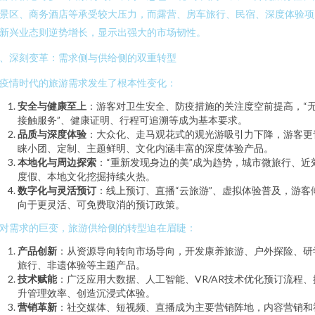
景区、商务酒店等承受较大压力，而露营、房车旅行、民宿、深度体验项
新兴业态则逆势增长，显示出强大的市场韧性。
、深刻变革：需求侧与供给侧的双重转型
疫情时代的旅游需求发生了根本性变化：
安全与健康至上
：游客对卫生安全、防疫措施的关注度空前提高，“
接触服务”、健康证明、行程可追溯等成为基本要求。
品质与深度体验
：大众化、走马观花式的观光游吸引力下降，游客更
睐小团、定制、主题鲜明、文化内涵丰富的深度体验产品。
本地化与周边探索
：“重新发现身边的美”成为趋势，城市微旅行、近
度假、本地文化挖掘持续火热。
数字化与灵活预订
：线上预订、直播“云旅游”、虚拟体验普及，游客
向于更灵活、可免费取消的预订政策。
对需求的巨变，旅游供给侧的转型迫在眉睫：
产品创新
：从资源导向转向市场导向，开发康养旅游、户外探险、研
旅行、非遗体验等主题产品。
技术赋能
：广泛应用大数据、人工智能、VR/AR技术优化预订流程、
升管理效率、创造沉浸式体验。
营销革新
：社交媒体、短视频、直播成为主要营销阵地，内容营销和