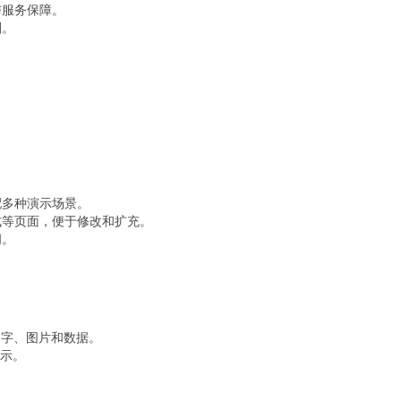
与服务保障。
划。
配多种演示场景。
式等页面，便于修改和扩充。
间。
替换文字、图片和数据。
展示。