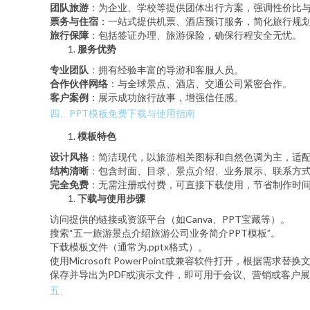
团队旅游
：为企业、学校等提供团体出行方案，强调性价比
票务与住宿
：一站式提供机票、酒店预订服务，简化旅行规
旅行保障
：包括签证办理、旅游保险，确保行程安全无忧。
服务优势
专业团队
：拥有经验丰富的导游和客服人员。
合作伙伴网络
：与全球景点、酒店、交通公司紧密合作。
客户案例
：展示成功旅行故事，增强信任感。
四、PPT模板免费下载与使用指南
模板特色
设计风格
：简洁现代，以旅游相关图标和自然色调为主，适
结构清晰
：包含封面、目录、景点介绍、业务展示、联系方
完全免费
：无需注册或付费，可直接下载使用，节省制作时
下载与使用步骤
访问提供的链接或资源平台（如Canva、PPT宝藏等）。
搜索“五一旅游景点介绍旅游公司业务简介PPT模板”。
下载模板文件（通常为.pptx格式）。
使用Microsoft PowerPoint或兼容软件打开，根据需求
保存并导出为PDF或演示文件，即可用于会议、营销或客户
五、