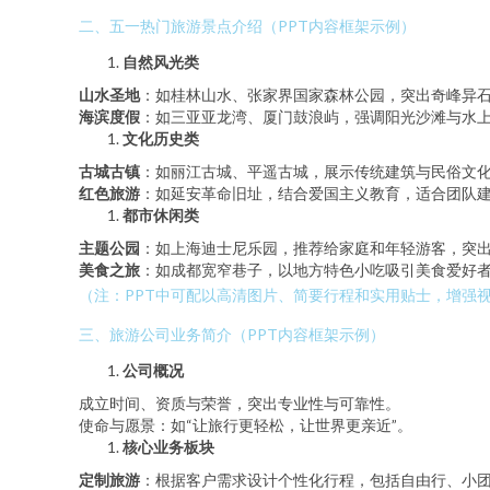
二、五一热门旅游景点介绍（PPT内容框架示例）
自然风光类
山水圣地
：如桂林山水、张家界国家森林公园，突出奇峰异
海滨度假
：如三亚亚龙湾、厦门鼓浪屿，强调阳光沙滩与水
文化历史类
古城古镇
：如丽江古城、平遥古城，展示传统建筑与民俗文
红色旅游
：如延安革命旧址，结合爱国主义教育，适合团队
都市休闲类
主题公园
：如上海迪士尼乐园，推荐给家庭和年轻游客，突
美食之旅
：如成都宽窄巷子，以地方特色小吃吸引美食爱好
（注：PPT中可配以高清图片、简要行程和实用贴士，增强
三、旅游公司业务简介（PPT内容框架示例）
公司概况
成立时间、资质与荣誉，突出专业性与可靠性。
使命与愿景：如“让旅行更轻松，让世界更亲近”。
核心业务板块
定制旅游
：根据客户需求设计个性化行程，包括自由行、小