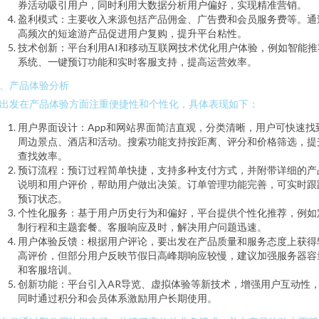
券活动吸引用户，同时利用大数据分析用户偏好，实现精准营销。
盈利模式：主要收入来源包括产品佣金、广告费和会员服务费等。通
高频次的短途游产品促进用户复购，提升平台粘性。
技术创新：平台利用AI和移动互联网技术优化用户体验，例如智能推
系统、一键预订功能和实时客服支持，提高运营效率。
、产品体验分析
出发在产品体验方面注重便捷性和个性化，具体表现如下：
用户界面设计：App和网站界面简洁直观，分类清晰，用户可快速找
周边景点、酒店和活动。搜索功能支持按距离、评分和价格筛选，提
查找效率。
预订流程：预订过程简单快捷，支持多种支付方式，并附带详细的产
说明和用户评价，帮助用户做出决策。订单管理功能完善，可实时跟
预订状态。
个性化服务：基于用户历史行为和偏好，平台提供个性化推荐，例如
制行程和主题套餐。客服响应及时，解决用户问题迅速。
用户体验反馈：根据用户评论，要出发在产品质量和服务态度上获得
高评价，但部分用户反映节假日高峰期响应较慢，建议加强服务器容
和客服培训。
创新功能：平台引入AR导览、虚拟体验等新技术，增强用户互动性
同时通过积分和会员体系激励用户长期使用。