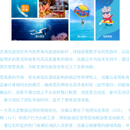
支洲岛旅游区作为热带海岛旅游的标杆，持续探索数字化转型路径，以应
益增长的客流和游客对高品质服务的期待。信服云作为技术支持方，通过
景区智慧底座，为蜈支洲岛旅游业务注入了全新动能。
慧底座的升级，首先体现在基础架构的稳定性和弹性上。信服云采用私有
边缘计算相结合的模式，确保景区网络在高并发时段（如节假日）仍能保
畅运行。游客可通过线上平台实时预订船票、浏览景点信息、参与互动活
，极大缩短了排队等候时间，提升了整体游览体验。
一大亮点是数据运营的智能优化。信服云整合了地理信息系统（GIS）、
网（IoT）和用户行为分析工具，帮助旅游区管理层洞察游客流动模式。
，通过实时监控热门海滩区域的人流密度，信服云能够预判拥堵风险，并